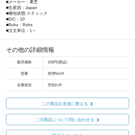
■メーカー：東芝
■生産国：Japan
■梱包状態:スティック
■D/C：10
■Rohs：Rohs
■注文単位：1～
その他の詳細情報
販売価格
108円(税込)
型番
管理No24
在庫状況
売切れ中
この商品を友達に教える
この商品について問い合わせる