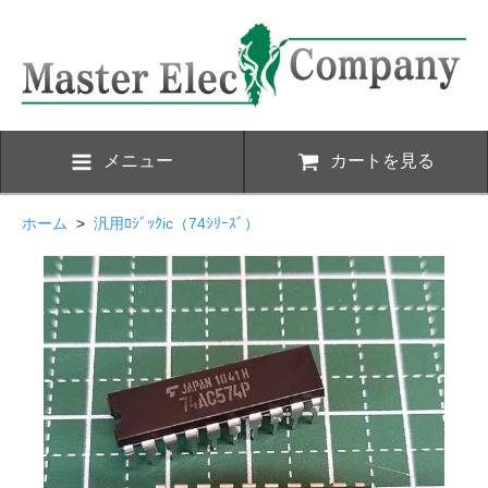
メニュー
カートを見る
ホーム
>
汎用ﾛｼﾞｯｸic（74ｼﾘｰｽﾞ）