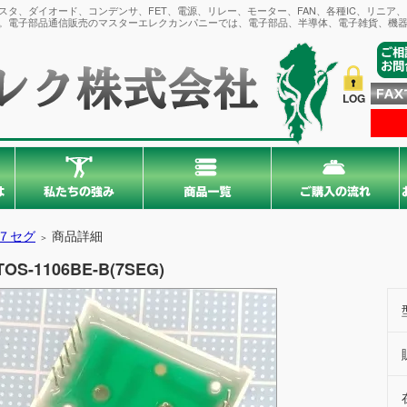
タ、ダイオード、コンデンサ、FET、電源、リレー、モーター、FAN、各種IC、リニア
。電子部品通信販売のマスターエレクカンパニーでは、電子部品、半導体、電子雑貨、機器
LOG
７セグ
商品詳細
＞
TOS-1106BE-B(7SEG)