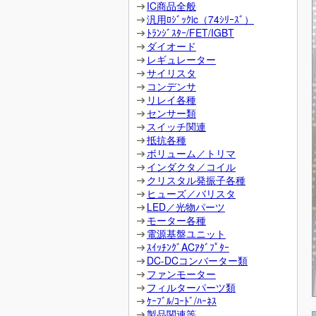
IC商品全般
汎用ﾛｼﾞｯｸic（74ｼﾘｰｽﾞ）
ﾄﾗﾝｼﾞｽﾀｰ/FET/IGBT
ダイオード
レギュレーター
サイリスタ
コンデンサ
リレイ各種
センサー類
スイッチ関連
抵抗各種
ボリューム／トリマ
インダクタ／コイル
クリスタル発振子各種
ヒューズ／バリスタ
LED／光物パーツ
モーター各種
電源基盤ユニット
ｽｲｯﾁﾝｸﾞACｱﾀﾞﾌﾟﾀｰ
DC-DCコンバーター類
ファンモーター
フィルターパーツ類
ｹｰﾌﾞﾙ/ｺｰﾄﾞ/ﾊｰﾈｽ
製品関連等