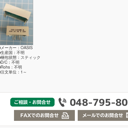
■メーカー：OASIS
■生産国：不明
■梱包状態：スティック
■D/C：不明
■Rohs：不明
■注文単位：1～