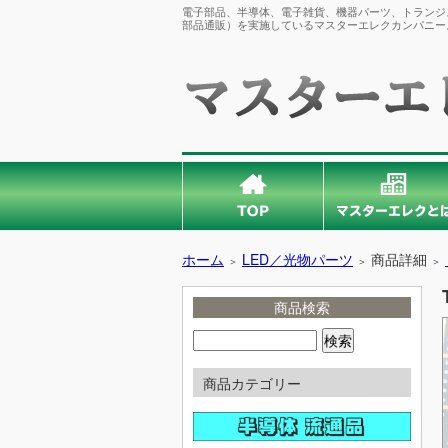
電子部品、半導体、電子雑貨、機器パーツ、トランジス
部品通販）を実施しているマスターエレクカンパニー
ホーム
LED／光物パーツ
商品詳細
＞
＞
＞
商品検索
商品カテゴリー