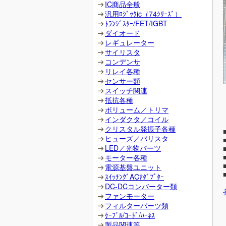
IC商品全般
汎用ﾛｼﾞｯｸic（74ｼﾘｰｽﾞ）
ﾄﾗﾝｼﾞｽﾀｰ/FET/IGBT
ダイオード
レギュレーター
サイリスタ
コンデンサ
リレイ各種
センサー類
スイッチ関連
抵抗各種
ボリューム／トリマ
インダクタ／コイル
クリスタル発振子各種
ヒューズ／バリスタ
LED／光物パーツ
モーター各種
電源基盤ユニット
ｽｲｯﾁﾝｸﾞACｱﾀﾞﾌﾟﾀｰ
DC-DCコンバーター類
ファンモーター
フィルターパーツ類
ｹｰﾌﾞﾙ/ｺｰﾄﾞ/ﾊｰﾈｽ
製品関連等