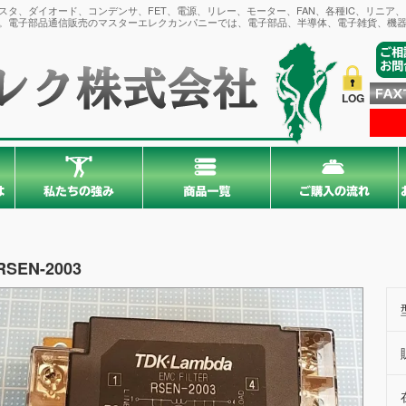
タ、ダイオード、コンデンサ、FET、電源、リレー、モーター、FAN、各種IC、リニア
。電子部品通信販売のマスターエレクカンパニーでは、電子部品、半導体、電子雑貨、機器
LOG
RSEN-2003