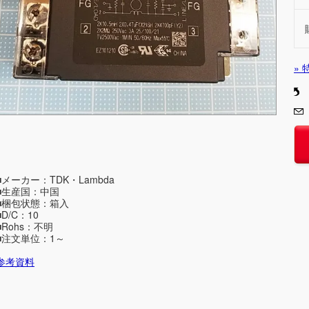
»
■メーカー：TDK・Lambda
■生産国：中国
■梱包状態：箱入
■D/C：10
■Rohs：不明
■注文単位：1～
参考資料