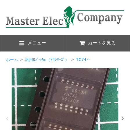
メニュー
カートを見る
ホーム
>
汎用ﾛｼﾞｯｸic（74ｼﾘｰｽﾞ）
>
TC74～