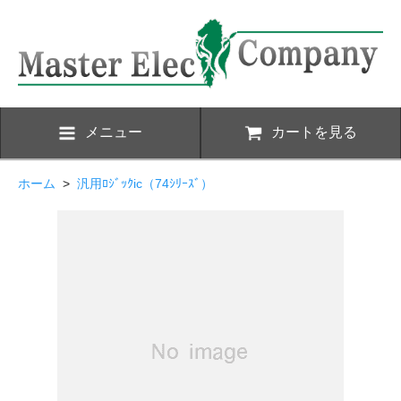
メニュー
カートを見る
ホーム
>
汎用ﾛｼﾞｯｸic（74ｼﾘｰｽﾞ）