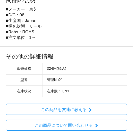
商品の説明
■メーカー：東芝
■D/C：08
■生産国：Japan
■梱包状態：リール
■Rohs：ROHS
■注文単位：1～
その他の詳細情報
販売価格
324円(税込)
型番
管理No21
在庫状況
在庫数：1,780
この商品を友達に教える
この商品について問い合わせる