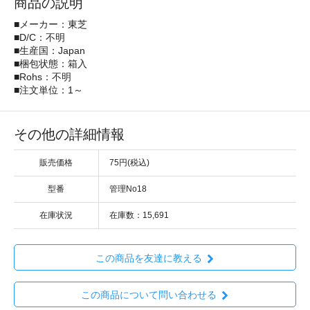
商品の説明
■メーカー：東芝
■D/C：不明
■生産国：Japan
■梱包状態：箱入
■Rohs：不明
■注文単位：1～
その他の詳細情報
販売価格
75円(税込)
型番
管理No18
在庫状況
在庫数：15,691
この商品を友達に教える
この商品について問い合わせる