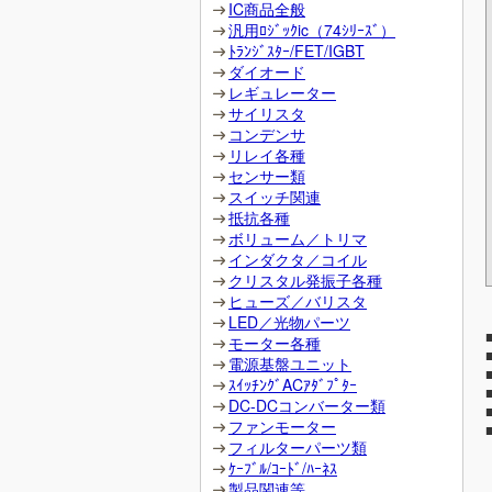
IC商品全般
汎用ﾛｼﾞｯｸic（74ｼﾘｰｽﾞ）
ﾄﾗﾝｼﾞｽﾀｰ/FET/IGBT
ダイオード
レギュレーター
サイリスタ
コンデンサ
リレイ各種
センサー類
スイッチ関連
抵抗各種
ボリューム／トリマ
インダクタ／コイル
クリスタル発振子各種
ヒューズ／バリスタ
LED／光物パーツ
モーター各種
電源基盤ユニット
ｽｲｯﾁﾝｸﾞACｱﾀﾞﾌﾟﾀｰ
DC-DCコンバーター類
ファンモーター
フィルターパーツ類
ｹｰﾌﾞﾙ/ｺｰﾄﾞ/ﾊｰﾈｽ
製品関連等