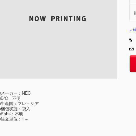
»
■メーカー：NEC
■D/C：不明
■生産国：マレ－シア
■梱包状態：袋入
■Rohs：不明
■注文単位：1～