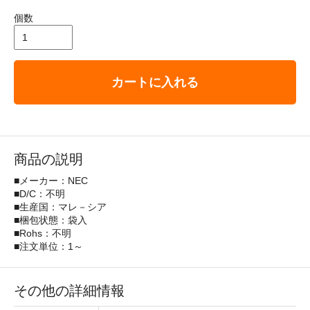
個数
カートに入れる
商品の説明
■メーカー：NEC
■D/C：不明
■生産国：マレ－シア
■梱包状態：袋入
■Rohs：不明
■注文単位：1～
その他の詳細情報