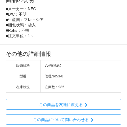
商品の説明
■メーカー：NEC
■D/C：不明
■生産国：マレ－シア
■梱包状態：袋入
■Rohs：不明
■注文単位：1～
その他の詳細情報
販売価格
75円(税込)
型番
管理No53-8
在庫状況
在庫数：985
この商品を友達に教える
この商品について問い合わせる