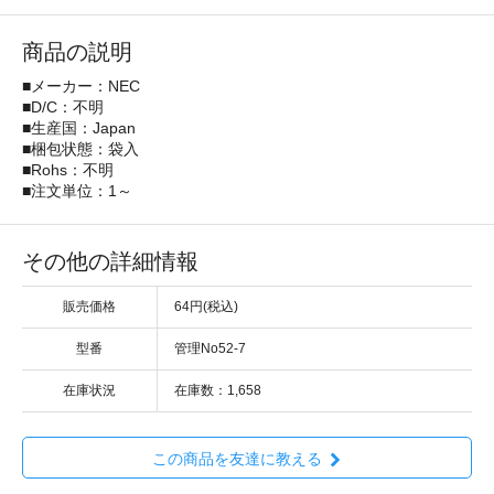
商品の説明
■メーカー：NEC
■D/C：不明
■生産国：Japan
■梱包状態：袋入
■Rohs：不明
■注文単位：1～
その他の詳細情報
販売価格
64円(税込)
型番
管理No52-7
在庫状況
在庫数：1,658
この商品を友達に教える