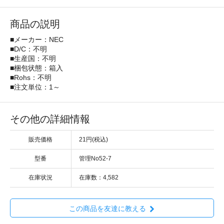
商品の説明
■メーカー：NEC
■D/C：不明
■生産国：不明
■梱包状態：箱入
■Rohs：不明
■注文単位：1～
その他の詳細情報
販売価格
21円(税込)
型番
管理No52-7
在庫状況
在庫数：4,582
この商品を友達に教える