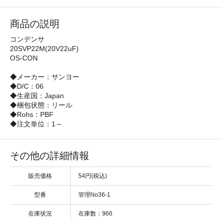
商品の説明
コンデンサ
20SVP22M(20V22uF)
OS-CON
◆メーカー：サンヨー
◆D/C：06
◆生産国：Japan
◆梱包状態：リール
◆Rohs：PBF
◆注文単位：1～
その他の詳細情報
販売価格
54円(税込)
型番
管理No36-1
在庫状況
在庫数：966