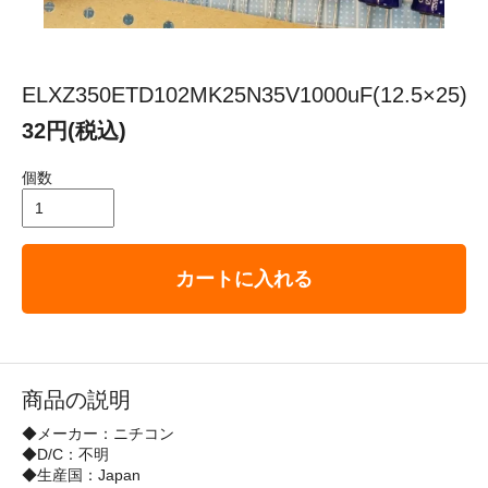
ELXZ350ETD102MK25N35V1000uF(12.5×25)
32円(税込)
個数
カートに入れる
商品の説明
◆メーカー：ニチコン
◆D/C：不明
◆生産国：Japan