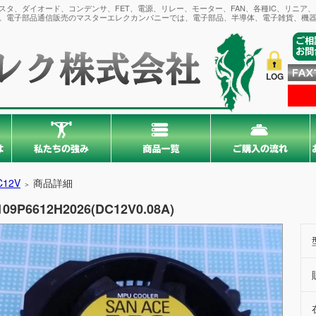
タ、ダイオード、コンデンサ、FET、電源、リレー、モーター、FAN、各種IC、リニア
。電子部品通信販売のマスターエレクカンパニーでは、電子部品、半導体、電子雑貨、機器
LOG
C12V
商品詳細
＞
109P6612H2026(DC12V0.08A)