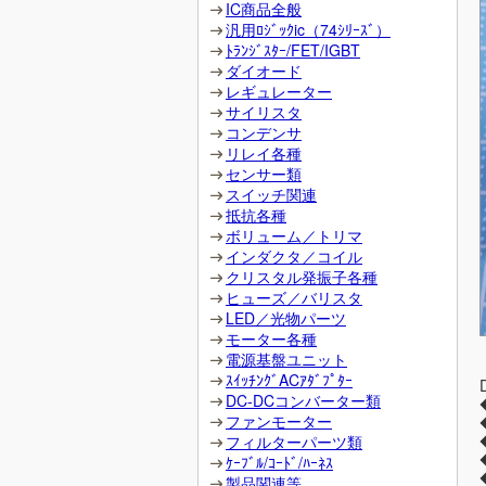
IC商品全般
汎用ﾛｼﾞｯｸic（74ｼﾘｰｽﾞ）
ﾄﾗﾝｼﾞｽﾀｰ/FET/IGBT
ダイオード
レギュレーター
サイリスタ
コンデンサ
リレイ各種
センサー類
スイッチ関連
抵抗各種
ボリューム／トリマ
インダクタ／コイル
クリスタル発振子各種
ヒューズ／バリスタ
LED／光物パーツ
モーター各種
電源基盤ユニット
ｽｲｯﾁﾝｸﾞACｱﾀﾞﾌﾟﾀｰ
DC-DCコンバーター類
ファンモーター
フィルターパーツ類
ｹｰﾌﾞﾙ/ｺｰﾄﾞ/ﾊｰﾈｽ
製品関連等