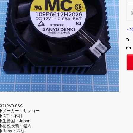
»
DC12V0.08A
◆メーカー：サンヨー
◆D/C：不明
◆生産国：Japan
◆梱包状態：箱入
◆Rohs：不明