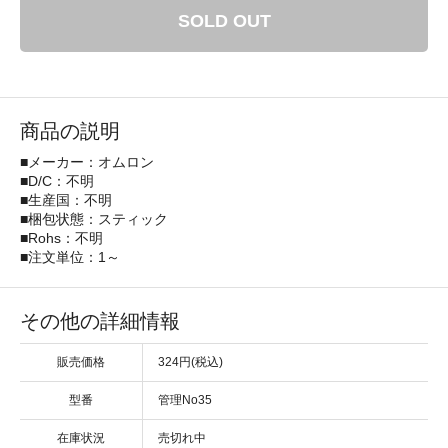
SOLD OUT
商品の説明
■メーカー：オムロン
■D/C：不明
■生産国：不明
■梱包状態：スティック
■Rohs：不明
■注文単位：1～
その他の詳細情報
販売価格
324円(税込)
型番
管理No35
在庫状況
売切れ中