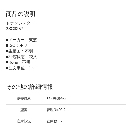
商品の説明
トランジスタ
2SC3257
■メーカー：東芝
■D/C：不明
■生産国：不明
■梱包状態：袋入
■Rohs：不明
■注文単位：1～
その他の詳細情報
販売価格
324円(税込)
型番
管理No20-3
在庫状況
在庫数：2