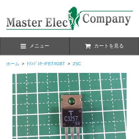
メニュー
カートを見る
ホーム
>
ﾄﾗﾝｼﾞｽﾀｰ/FET/IGBT
>
2SC