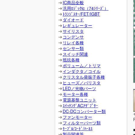
IC商品全般
汎用ﾛｼﾞｯｸic（74ｼﾘｰｽﾞ）
ﾄﾗﾝｼﾞｽﾀｰ/FET/IGBT
ダイオード
レギュレーター
サイリスタ
コンデンサ
リレイ各種
センサー類
スイッチ関連
抵抗各種
ボリューム／トリマ
インダクタ／コイル
クリスタル発振子各種
ヒューズ／バリスタ
LED／光物パーツ
モーター各種
電源基盤ユニット
ｽｲｯﾁﾝｸﾞACｱﾀﾞﾌﾟﾀｰ
DC-DCコンバーター類
ファンモーター
フィルターパーツ類
ｹｰﾌﾞﾙ/ｺｰﾄﾞ/ﾊｰﾈｽ
製品関連等