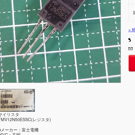
»
サイリスタ
FMV12N50ESSC(レジスタ)
■メーカー：富士電機
■D/C：不明