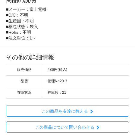
商品の説明
■メーカー：富士電機
■D/C：不明
■生産国：不明
■梱包状態：袋入
■Rohs：不明
■注文単位：1～
その他の詳細情報
販売価格
486円(税込)
型番
管理No20-3
在庫状況
在庫数：21
この商品を友達に教える
この商品について問い合わせる