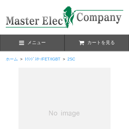
メニュー
カートを見る
ホーム
>
ﾄﾗﾝｼﾞｽﾀｰ/FET/IGBT
>
2SC