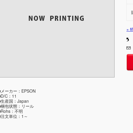
»
■メーカー：EPSON
■D/C：11
■生産国：Japan
■梱包状態：リール
■Rohs：不明
■注文単位：1～