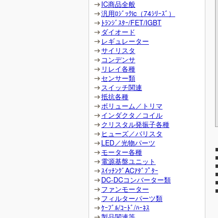
IC商品全般
汎用ﾛｼﾞｯｸic（74ｼﾘｰｽﾞ）
ﾄﾗﾝｼﾞｽﾀｰ/FET/IGBT
ダイオード
レギュレーター
サイリスタ
コンデンサ
リレイ各種
センサー類
スイッチ関連
抵抗各種
ボリューム／トリマ
インダクタ／コイル
クリスタル発振子各種
ヒューズ／バリスタ
LED／光物パーツ
モーター各種
電源基盤ユニット
ｽｲｯﾁﾝｸﾞACｱﾀﾞﾌﾟﾀｰ
DC-DCコンバーター類
ファンモーター
フィルターパーツ類
ｹｰﾌﾞﾙ/ｺｰﾄﾞ/ﾊｰﾈｽ
製品関連等