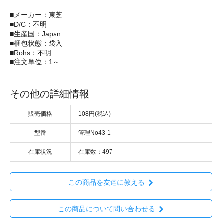
■メーカー：東芝
■D/C：不明
■生産国：Japan
■梱包状態：袋入
■Rohs：不明
■注文単位：1～
その他の詳細情報
販売価格
108円(税込)
型番
管理No43-1
在庫状況
在庫数：497
この商品を友達に教える
この商品について問い合わせる