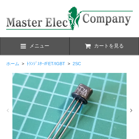
メニュー
カートを見る
ホーム
>
ﾄﾗﾝｼﾞｽﾀｰ/FET/IGBT
>
2SC