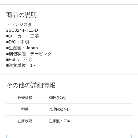
商品の説明
トランジスタ
2SC3244-T11-D
■メーカー：三菱
■D/C：不明
■生産国：Japan
■梱包状態：テーピング
■Rohs：不明
■注文単位：1～
その他の詳細情報
販売価格
86円(税込)
型番
管理No27-1
在庫状況
在庫数：234