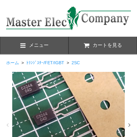
メニュー
カートを見る
ホーム
>
ﾄﾗﾝｼﾞｽﾀｰ/FET/IGBT
>
2SC