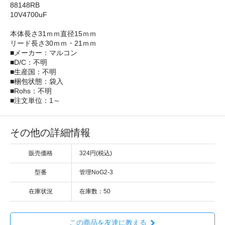
88148RB
10V4700uF
本体長さ31ｍｍ直径15ｍｍ
リード長さ30ｍｍ・21ｍｍ
■メーカー：マルコン
■D/C：不明
■生産国：不明
■梱包状態：袋入
■Rohs：不明
■注文単位：1～
その他の詳細情報
販売価格
324円(税込)
型番
管理NoG2-3
在庫状況
在庫数：50
この商品を友達に教える