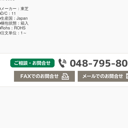
■メーカー：東芝
■D/C：11
■生産国：Japan
■梱包状態：箱入
■Rohs：ROHS
■注文単位：1～