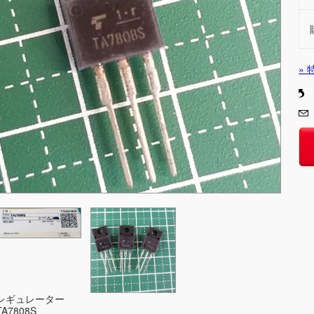
»
レギュレーター
TA7808S