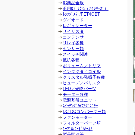
IC商品全般
汎用ﾛｼﾞｯｸic（74ｼﾘｰｽﾞ）
ﾄﾗﾝｼﾞｽﾀｰ/FET/IGBT
ダイオード
レギュレーター
サイリスタ
コンデンサ
リレイ各種
センサー類
スイッチ関連
抵抗各種
ボリューム／トリマ
インダクタ／コイル
クリスタル発振子各種
ヒューズ／バリスタ
LED／光物パーツ
モーター各種
電源基盤ユニット
ｽｲｯﾁﾝｸﾞACｱﾀﾞﾌﾟﾀｰ
DC-DCコンバーター類
ファンモーター
フィルターパーツ類
ｹｰﾌﾞﾙ/ｺｰﾄﾞ/ﾊｰﾈｽ
製品関連等