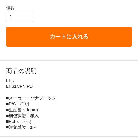
個数
カートに入れる
商品の説明
LED
LN31CPN.PD
■メーカー：パナソニック
■D/C：不明
■生産国：Japan
■梱包状態：箱入
■Rohs：不明
■注文単位：1～