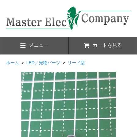
メニュー
カートを見る
ホーム
>
LED／光物パーツ
>
リード型