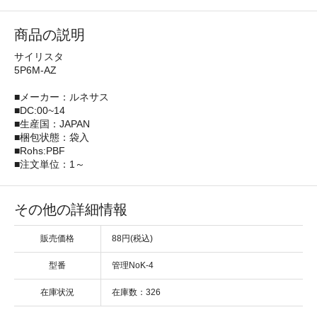
商品の説明
サイリスタ
5P6M-AZ
■メーカー：ルネサス
■DC:00~14
■生産国：JAPAN
■梱包状態：袋入
■Rohs:PBF
■注文単位：1～
その他の詳細情報
販売価格
88円(税込)
型番
管理NoK-4
在庫状況
在庫数：326