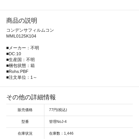
商品の説明
コンデンサフィルムコン
MML0125K104
■メーカー：不明
■DC:10
■生産国：不明
■梱包状態：箱
■Rohs:PBF
■注文単位：1～
その他の詳細情報
販売価格
77円(税込)
型番
管理NoJ-4
在庫状況
在庫数：1,446