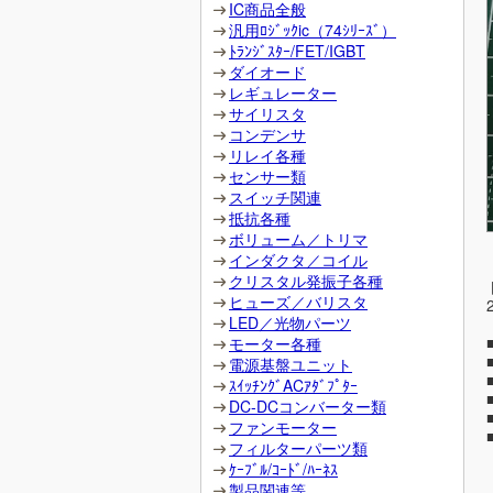
IC商品全般
汎用ﾛｼﾞｯｸic（74ｼﾘｰｽﾞ）
ﾄﾗﾝｼﾞｽﾀｰ/FET/IGBT
ダイオード
レギュレーター
サイリスタ
コンデンサ
リレイ各種
センサー類
スイッチ関連
抵抗各種
ボリューム／トリマ
インダクタ／コイル
クリスタル発振子各種
ヒューズ／バリスタ
LED／光物パーツ
モーター各種
電源基盤ユニット
ｽｲｯﾁﾝｸﾞACｱﾀﾞﾌﾟﾀｰ
DC-DCコンバーター類
ファンモーター
フィルターパーツ類
ｹｰﾌﾞﾙ/ｺｰﾄﾞ/ﾊｰﾈｽ
製品関連等