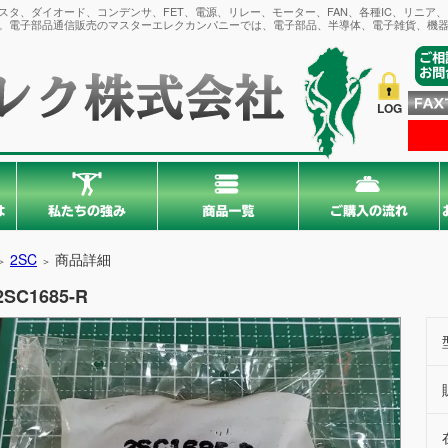
タ、ダイオード、コンデンサ、FET、電源、リレー、モーター、FAN、各種IC、リニア
。電子部品通信販売のマスターエレクカンパニーでは、電子部品、半導体、電子雑貨、機器
LOG
2SC
商品詳細
＞
＞
2SC1685-R