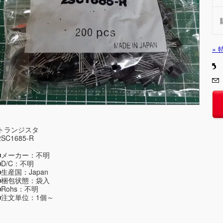
»
トランジスタ
2SC1685-R
■メーカー：不明
■D/C：不明
■生産国：Japan
■梱包状態：袋入
■Rohs：不明
■注文単位：1個～