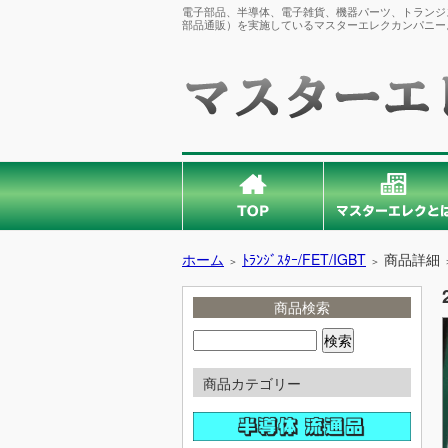
電子部品、半導体、電子雑貨、機器パーツ、トランジス
部品通販）を実施しているマスターエレクカンパニー
ホーム
ﾄﾗﾝｼﾞｽﾀｰ/FET/IGBT
商品詳細
＞
＞
商品検索
商品カテゴリー