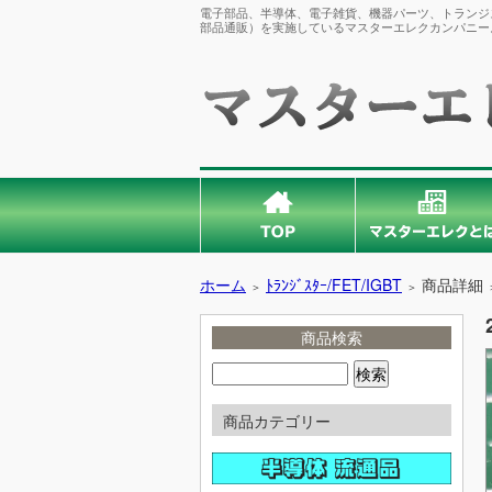
電子部品、半導体、電子雑貨、機器パーツ、トランジス
部品通販）を実施しているマスターエレクカンパニー
ホーム
ﾄﾗﾝｼﾞｽﾀｰ/FET/IGBT
商品詳細
＞
＞
商品検索
商品カテゴリー