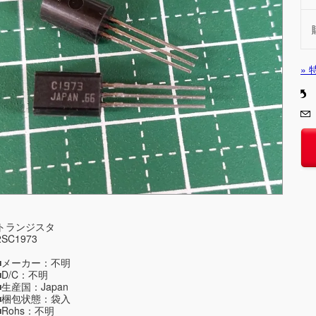
»
トランジスタ
2SC1973
■メーカー：不明
■D/C：不明
■生産国：Japan
■梱包状態：袋入
■Rohs：不明