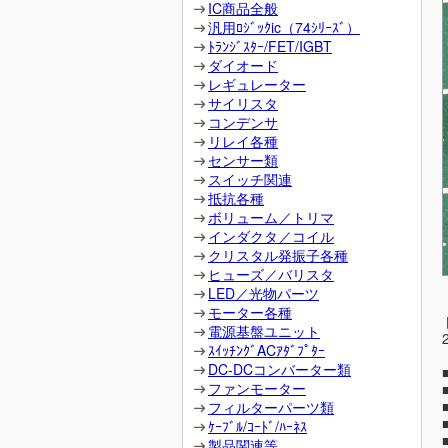
IC商品全般
汎用ﾛｼﾞｯｸic（74ｼﾘｰｽﾞ）
ﾄﾗﾝｼﾞｽﾀｰ/FET/IGBT
ダイオード
レギュレーター
サイリスタ
コンデンサ
リレイ各種
センサー類
スイッチ関連
抵抗各種
ボリューム／トリマ
インダクタ／コイル
クリスタル発振子各種
ヒューズ／バリスタ
LED／光物パーツ
モーター各種
電源基盤ユニット
ｽｲｯﾁﾝｸﾞACｱﾀﾞﾌﾟﾀｰ
DC-DCコンバーター類
ファンモーター
フィルターパーツ類
ｹｰﾌﾞﾙ/ｺｰﾄﾞ/ﾊｰﾈｽ
製品関連等