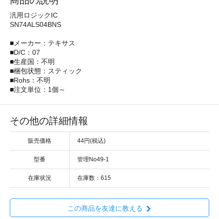
商品の説明
汎用ロジックIC
SN74ALS04BNS
■メーカー：テキサス
■D/C：07
■生産国：不明
■梱包状態：スティック
■Rohs：不明
■注文単位：1個～
その他の詳細情報
販売価格
44円(税込)
型番
管理No49-1
在庫状況
在庫数：615
この商品を友達に教える