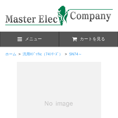
メニュー
カートを見る
ホーム
>
汎用ﾛｼﾞｯｸic（74ｼﾘｰｽﾞ）
>
SN74～