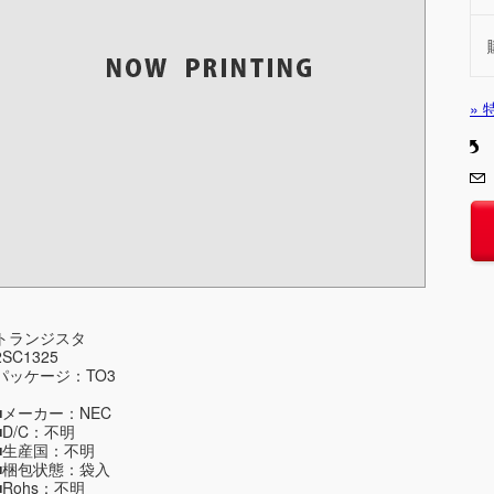
»
トランジスタ
2SC1325
パッケージ：TO3
■メーカー：NEC
■D/C：不明
■生産国：不明
■梱包状態：袋入
■Rohs：不明