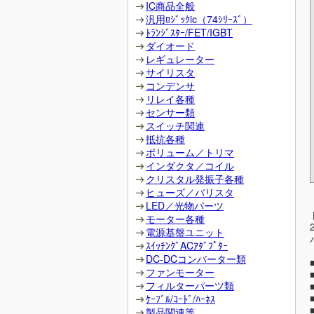
IC商品全般
汎用ﾛｼﾞｯｸic（74ｼﾘｰｽﾞ）
ﾄﾗﾝｼﾞｽﾀｰ/FET/IGBT
ダイオード
レギュレーター
サイリスタ
コンデンサ
リレイ各種
センサー類
スイッチ関連
抵抗各種
ボリューム／トリマ
インダクタ／コイル
クリスタル発振子各種
ヒューズ／バリスタ
LED／光物パーツ
モーター各種
電源基盤ユニット
ｽｲｯﾁﾝｸﾞACｱﾀﾞﾌﾟﾀｰ
DC-DCコンバーター類
ファンモーター
フィルターパーツ類
ｹｰﾌﾞﾙ/ｺｰﾄﾞ/ﾊｰﾈｽ
製品関連等