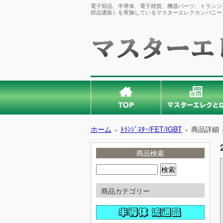
電子部品、半導体、電子雑貨、機器パーツ、トランジス
部品通販）を実施しているマスターエレクカンパニー
ホーム
ﾄﾗﾝｼﾞｽﾀｰ/FET/IGBT
商品詳細
＞
＞
商品検索
商品カテゴリー