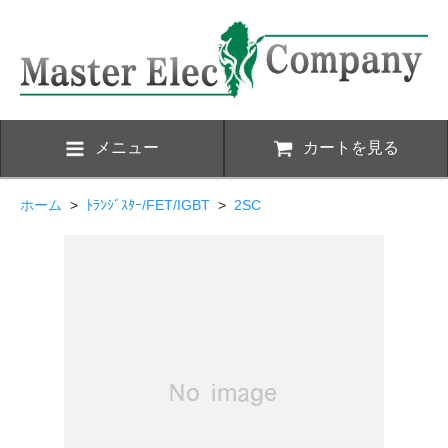
メニュー
カートを見る
ホーム
>
ﾄﾗﾝｼﾞｽﾀｰ/FET/IGBT
>
2SC