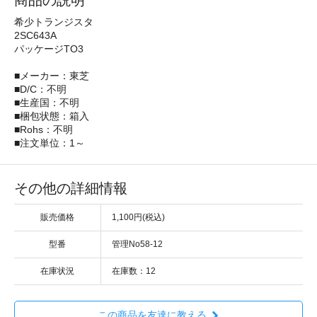
商品の説明
希少トランジスタ
2SC643A
パッケージTO3
■メーカー：東芝
■D/C：不明
■生産国：不明
■梱包状態：箱入
■Rohs：不明
■注文単位：1～
その他の詳細情報
販売価格
1,100円(税込)
型番
管理No58-12
在庫状況
在庫数：12
この商品を友達に教える