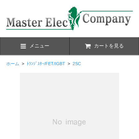
メニュー
カートを見る
ホーム
>
ﾄﾗﾝｼﾞｽﾀｰ/FET/IGBT
>
2SC