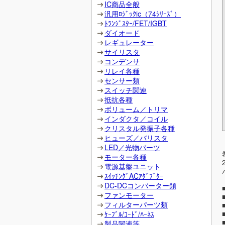
IC商品全般
汎用ﾛｼﾞｯｸic（74ｼﾘｰｽﾞ）
ﾄﾗﾝｼﾞｽﾀｰ/FET/IGBT
ダイオード
レギュレーター
サイリスタ
コンデンサ
リレイ各種
センサー類
スイッチ関連
抵抗各種
ボリューム／トリマ
インダクタ／コイル
クリスタル発振子各種
ヒューズ／バリスタ
LED／光物パーツ
モーター各種
電源基盤ユニット
ｽｲｯﾁﾝｸﾞACｱﾀﾞﾌﾟﾀｰ
DC-DCコンバーター類
ファンモーター
フィルターパーツ類
ｹｰﾌﾞﾙ/ｺｰﾄﾞ/ﾊｰﾈｽ
製品関連等