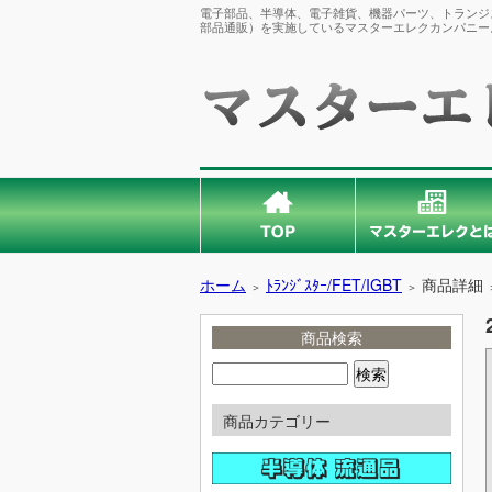
電子部品、半導体、電子雑貨、機器パーツ、トランジス
部品通販）を実施しているマスターエレクカンパニー
ホーム
ﾄﾗﾝｼﾞｽﾀｰ/FET/IGBT
商品詳細
＞
＞
商品検索
商品カテゴリー