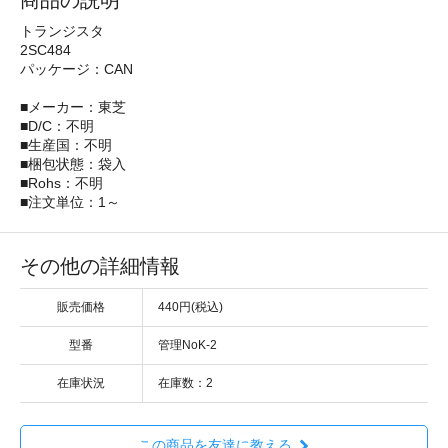
商品の説明
トランジスタ
2SC484
パッケージ：CAN
■メーカー：東芝
■D/C：不明
■生産国：不明
■梱包状態：袋入
■Rohs：不明
■注文単位：1～
その他の詳細情報
販売価格
440円(税込)
型番
管理NoK-2
在庫状況
在庫数：2
この商品を友達に教える