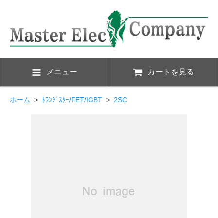
メニュー
カートを見る
ホーム
>
ﾄﾗﾝｼﾞｽﾀｰ/FET/IGBT
>
2SC