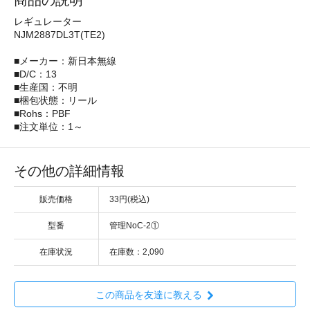
商品の説明
レギュレーター
NJM2887DL3T(TE2)
■メーカー：新日本無線
■D/C：13
■生産国：不明
■梱包状態：リール
■Rohs：PBF
■注文単位：1～
その他の詳細情報
販売価格
33円(税込)
型番
管理NoC-2①
在庫状況
在庫数：2,090
この商品を友達に教える