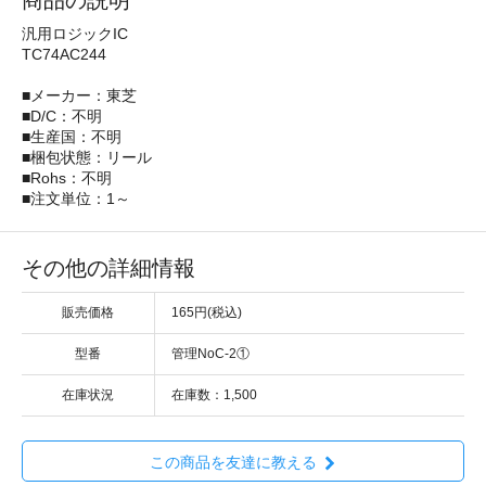
商品の説明
汎用ロジックIC
TC74AC244
■メーカー：東芝
■D/C：不明
■生産国：不明
■梱包状態：リール
■Rohs：不明
■注文単位：1～
その他の詳細情報
販売価格
165円(税込)
型番
管理NoC-2①
在庫状況
在庫数：1,500
この商品を友達に教える