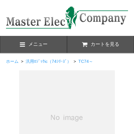
メニュー
カートを見る
ホーム
>
汎用ﾛｼﾞｯｸic（74ｼﾘｰｽﾞ）
>
TC74～