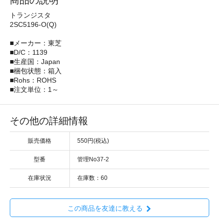
商品の説明
トランジスタ
2SC5196-O(Q)
■メーカー：東芝
■D/C：1139
■生産国：Japan
■梱包状態：箱入
■Rohs：ROHS
■注文単位：1～
その他の詳細情報
販売価格
550円(税込)
型番
管理No37-2
在庫状況
在庫数：60
この商品を友達に教える