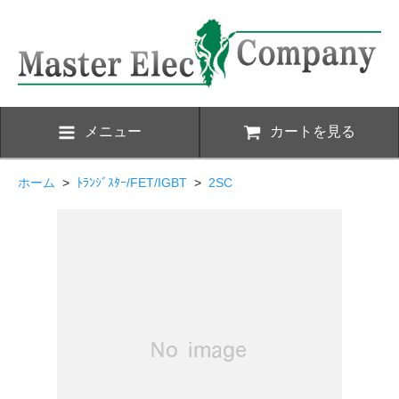
メニュー
カートを見る
ホーム
>
ﾄﾗﾝｼﾞｽﾀｰ/FET/IGBT
>
2SC