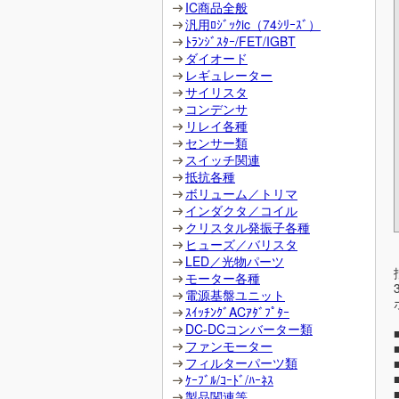
IC商品全般
汎用ﾛｼﾞｯｸic（74ｼﾘｰｽﾞ）
ﾄﾗﾝｼﾞｽﾀｰ/FET/IGBT
ダイオード
レギュレーター
サイリスタ
コンデンサ
リレイ各種
センサー類
スイッチ関連
抵抗各種
ボリューム／トリマ
インダクタ／コイル
クリスタル発振子各種
ヒューズ／バリスタ
LED／光物パーツ
モーター各種
電源基盤ユニット
ｽｲｯﾁﾝｸﾞACｱﾀﾞﾌﾟﾀｰ
DC-DCコンバーター類
ファンモーター
フィルターパーツ類
ｹｰﾌﾞﾙ/ｺｰﾄﾞ/ﾊｰﾈｽ
製品関連等