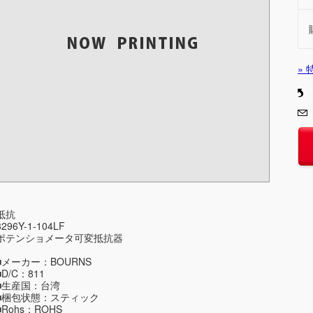
»
抵抗
3296Y-1-104LF
ポテンショメータ可変抵抗器
■メーカー：BOURNS
■D/C：811
■生産国：台湾
■梱包状態：スティック
■Rohs：ROHS