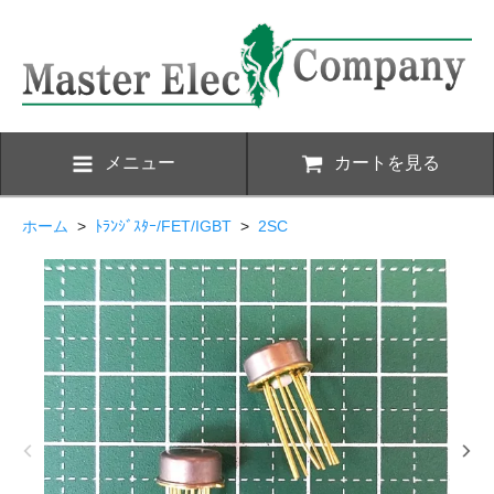
メニュー
カートを見る
ホーム
>
ﾄﾗﾝｼﾞｽﾀｰ/FET/IGBT
>
2SC