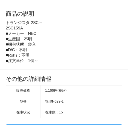
商品の説明
トランジスタ 2SC～
2SC159A
■メーカー：NEC
■生産国：不明
■梱包状態：袋入
■D/C：不明
■Rohs：不明
■注文単位：1個～
その他の詳細情報
販売価格
1,100円(税込)
型番
管理No29-1
在庫状況
在庫数：15