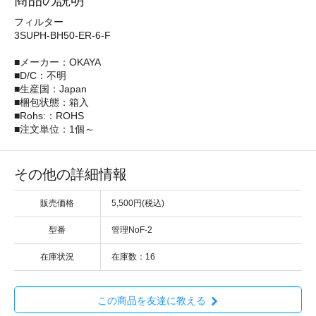
商品の説明
フィルター
3SUPH-BH50-ER-6-F
■メーカー：OKAYA
■D/C：不明
■生産国：Japan
■梱包状態：箱入
■Rohs:：ROHS
■注文単位：1個～
その他の詳細情報
販売価格
5,500円(税込)
型番
管理NoF-2
在庫状況
在庫数：16
この商品を友達に教える