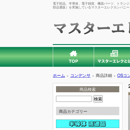
電子部品、半導体、電子雑貨、機器パーツ、トランジス
部品通販）を実施しているマスターエレクカンパニー
ホーム
コンデンサ
商品詳細
OSコ
＞
＞
＞
商品検索
商品カテゴリー