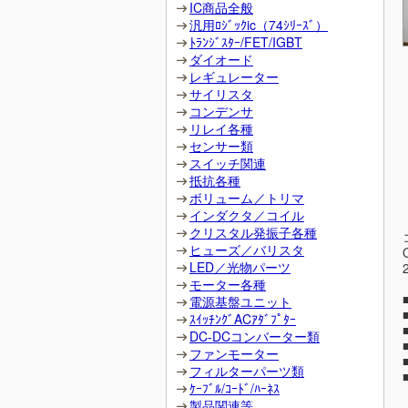
IC商品全般
汎用ﾛｼﾞｯｸic（74ｼﾘｰｽﾞ）
ﾄﾗﾝｼﾞｽﾀｰ/FET/IGBT
ダイオード
レギュレーター
サイリスタ
コンデンサ
リレイ各種
センサー類
スイッチ関連
抵抗各種
ボリューム／トリマ
インダクタ／コイル
クリスタル発振子各種
ヒューズ／バリスタ
LED／光物パーツ
モーター各種
電源基盤ユニット
ｽｲｯﾁﾝｸﾞACｱﾀﾞﾌﾟﾀｰ
DC-DCコンバーター類
ファンモーター
フィルターパーツ類
ｹｰﾌﾞﾙ/ｺｰﾄﾞ/ﾊｰﾈｽ
製品関連等