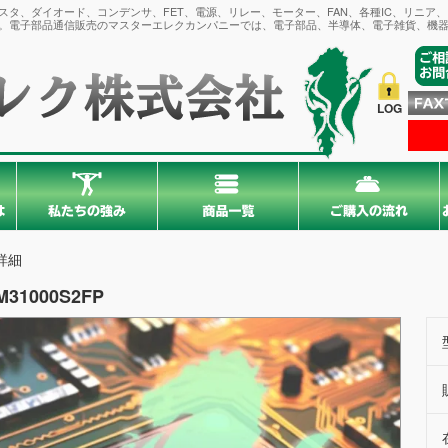
タ、ダイオード、コンデンサ、FET、電源、リレー、モーター、FAN、各種IC、リニア
。電子部品通信販売のマスターエレクカンパニーでは、電子部品、半導体、電子雑貨、機器
LOG
詳細
M31000S2FP