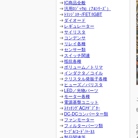
IC商品全般
汎用ﾛｼﾞｯｸic（74ｼﾘｰｽﾞ）
ﾄﾗﾝｼﾞｽﾀｰ/FET/IGBT
ダイオード
レギュレーター
サイリスタ
コンデンサ
リレイ各種
センサー類
スイッチ関連
抵抗各種
ボリューム／トリマ
インダクタ／コイル
クリスタル発振子各種
ヒューズ／バリスタ
LED／光物パーツ
モーター各種
電源基盤ユニット
ｽｲｯﾁﾝｸﾞACｱﾀﾞﾌﾟﾀｰ
DC-DCコンバーター類
ファンモーター
フィルターパーツ類
ｹｰﾌﾞﾙ/ｺｰﾄﾞ/ﾊｰﾈｽ
製品関連等