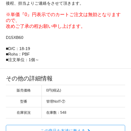
後程、担当よりご連絡をさせて頂きます。
※単価『0』円表示でのカートご注文は無効となります
ので、
改めご了承の程お願い申し上げます。
D15XB60
■D/C：18-19
■Rohs：PBF
■注文単位：1個～
その他の詳細情報
販売価格
0円(税込)
型番
管理NoIT-⑦
在庫状況
在庫数：548
この商品を友達に教える