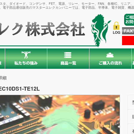
タ、ダイオード、コンデンサ、FET、電源、リレー、モーター、FAN、各種IC、リニア
。電子部品通信販売のマスターエレクカンパニーでは、電子部品、半導体、電子雑貨、機器
LOG
詳細
EC10DS1-TE12L