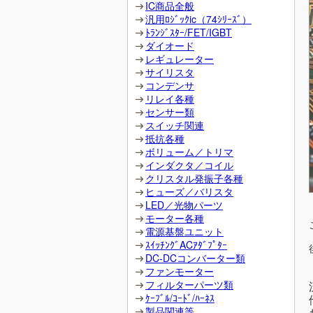
IC商品全般
汎用ﾛｼﾞｯｸic（74ｼﾘｰｽﾞ）
ﾄﾗﾝｼﾞｽﾀｰ/FET/IGBT
ダイオード
レギュレーター
サイリスタ
コンデンサ
リレイ各種
センサー類
スイッチ関連
抵抗各種
ボリューム／トリマ
インダクタ／コイル
クリスタル発振子各種
ヒューズ／バリスタ
LED／光物パーツ
モーター各種
電源基盤ユニット
ｽｲｯﾁﾝｸﾞACｱﾀﾞﾌﾟﾀｰ
DC-DCコンバーター類
ファンモーター
フィルターパーツ類
ｹｰﾌﾞﾙ/ｺｰﾄﾞ/ﾊｰﾈｽ
製品関連等