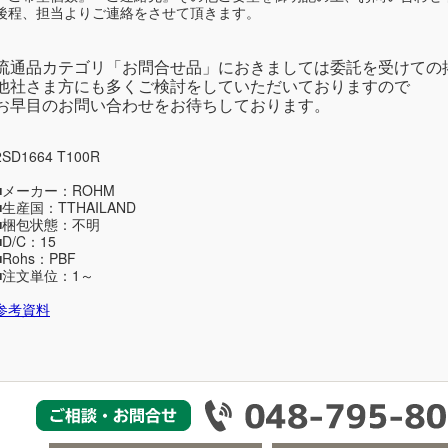
後程、担当よりご連絡をさせて頂きます。
流通品カテゴリ「お問合せ品」におきましては委託を受けての
他社さま方にも多くご検討をしていただいておりますので
お早目のお問い合わせをお待ちしております。
2SD1664 T100R
■メーカー：ROHM
■生産国：TTHAILAND
■梱包状態：不明
■D/C：15
■Rohs：PBF
■注文単位：1～
参考資料