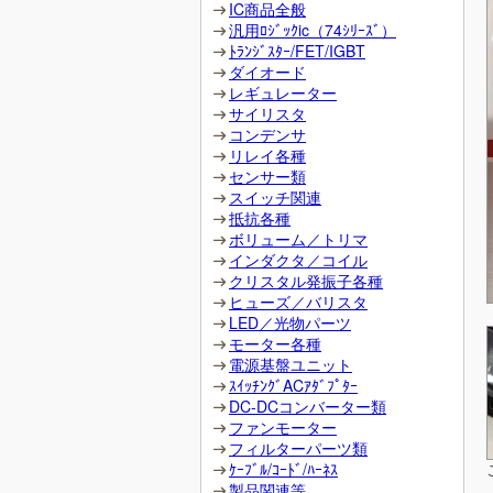
IC商品全般
汎用ﾛｼﾞｯｸic（74ｼﾘｰｽﾞ）
ﾄﾗﾝｼﾞｽﾀｰ/FET/IGBT
ダイオード
レギュレーター
サイリスタ
コンデンサ
リレイ各種
センサー類
スイッチ関連
抵抗各種
ボリューム／トリマ
インダクタ／コイル
クリスタル発振子各種
ヒューズ／バリスタ
LED／光物パーツ
モーター各種
電源基盤ユニット
ｽｲｯﾁﾝｸﾞACｱﾀﾞﾌﾟﾀｰ
DC-DCコンバーター類
ファンモーター
フィルターパーツ類
ｹｰﾌﾞﾙ/ｺｰﾄﾞ/ﾊｰﾈｽ
製品関連等