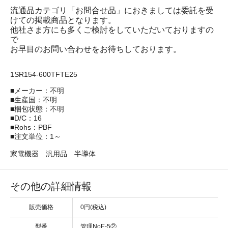
流通品カテゴリ「お問合せ品」におきましては委託を受
けての掲載商品となります。
他社さま方にも多くご検討をしていただいておりますの
で
お早目のお問い合わせをお待ちしております。
1SR154-600TFTE25
■メーカー：不明
■生産国：不明
■梱包状態：不明
■D/C：16
■Rohs：PBF
■注文単位：1～
家電機器 汎用品 半導体
その他の詳細情報
販売価格
0円(税込)
型番
管理NoE-5②