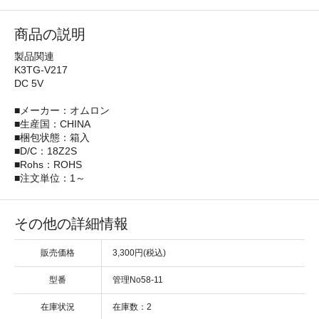
商品の説明
製品関連
K3TG-V217
DC 5V
■メーカー：オムロン
■生産国：CHINA
■梱包状態：箱入
■D/C：18Z2S
■Rohs：ROHS
■注文単位：1～
その他の詳細情報
販売価格
3,300円(税込)
型番
管理No58-11
在庫状況
在庫数：2