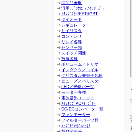
IC商品全般
汎用ﾛｼﾞｯｸic（74ｼﾘｰｽﾞ）
ﾄﾗﾝｼﾞｽﾀｰ/FET/IGBT
ダイオード
レギュレーター
サイリスタ
コンデンサ
リレイ各種
センサー類
スイッチ関連
抵抗各種
ボリューム／トリマ
インダクタ／コイル
クリスタル発振子各種
ヒューズ／バリスタ
LED／光物パーツ
モーター各種
電源基盤ユニット
ｽｲｯﾁﾝｸﾞACｱﾀﾞﾌﾟﾀｰ
DC-DCコンバーター類
ファンモーター
フィルターパーツ類
ｹｰﾌﾞﾙ/ｺｰﾄﾞ/ﾊｰﾈｽ
製品関連等