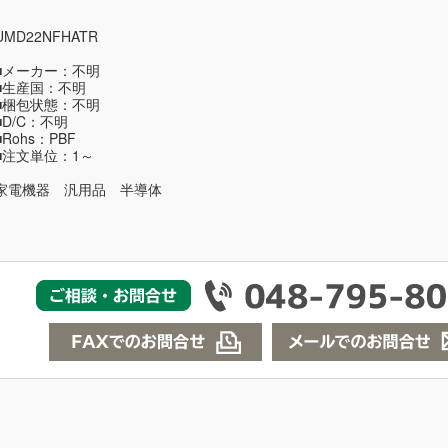
UMD22NFHATR
■メーカー：不明
■生産国：不明
■梱包状態：不明
■D/C：不明
■Rohs：PBF
■注文単位：1～
家電機器 汎用品 半導体