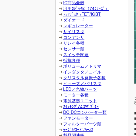
IC商品全般
汎用ﾛｼﾞｯｸic（74ｼﾘｰｽﾞ）
ﾄﾗﾝｼﾞｽﾀｰ/FET/IGBT
ダイオード
レギュレーター
サイリスタ
コンデンサ
リレイ各種
センサー類
スイッチ関連
抵抗各種
ボリューム／トリマ
インダクタ／コイル
クリスタル発振子各種
ヒューズ／バリスタ
LED／光物パーツ
モーター各種
電源基盤ユニット
ｽｲｯﾁﾝｸﾞACｱﾀﾞﾌﾟﾀｰ
DC-DCコンバーター類
ファンモーター
フィルターパーツ類
ｹｰﾌﾞﾙ/ｺｰﾄﾞ/ﾊｰﾈｽ
製品関連等