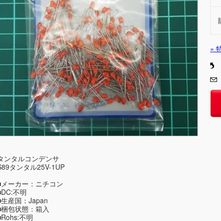
»
タンタルコンデンサ
S89タンタル25V-1UP
■メーカー：ニチコン
■DC:不明
■生産国：Japan
■梱包状態：箱入
■Rohs:不明