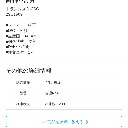
商品の説明
トランジスタ-2SC
2SC1509
■メーカー：松下
■D/C：不明
■生産国：JAPAN
■梱包状態：袋入
■Rohs：不明
■注文単位：1～
その他の詳細情報
販売価格
77円(税込)
型番
管理No40
在庫状況
在庫数：200
この商品を友達に教える