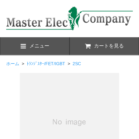
メニュー
カートを見る
ホーム
>
ﾄﾗﾝｼﾞｽﾀｰ/FET/IGBT
>
2SC